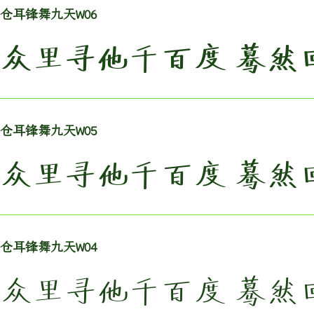
仓耳锋舞九天W06
众里寻他千百度 蓦然
仓耳锋舞九天W05
众里寻他千百度 蓦然
仓耳锋舞九天W04
众里寻他千百度 蓦然