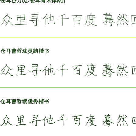
仓耳谷力02-仓耳青禾体W01
众里寻他千百度 蓦然
仓耳曹哲斌灵韵楷书
众里寻他千百度 蓦然
仓耳曹哲斌俊秀楷书
众里寻他千百度 蓦然