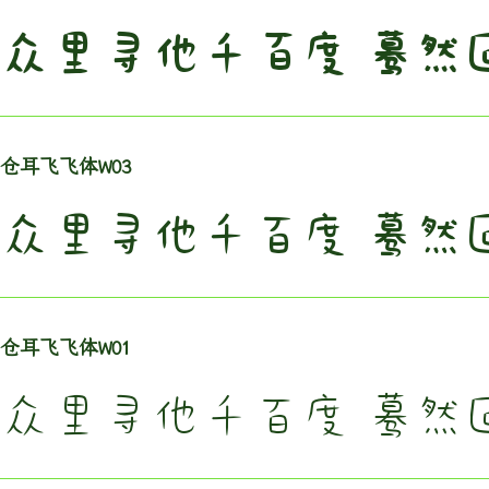
众里寻他千百度 蓦然
仓耳飞飞体W03
众里寻他千百度 蓦然
仓耳飞飞体W01
众里寻他千百度 蓦然