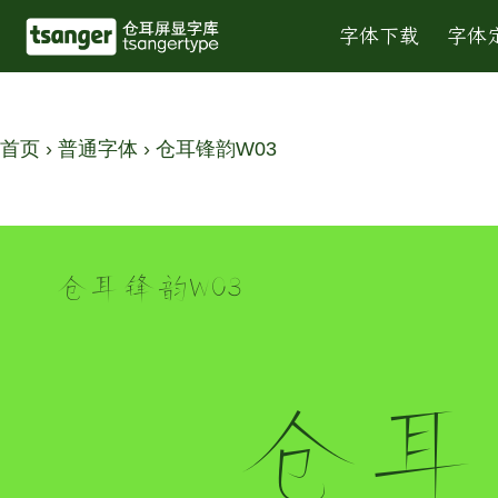
字体下载
字体
首页
›
普通字体
›
仓耳锋韵W03
仓耳锋韵W03
仓耳