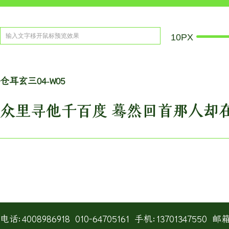
10PX
仓耳玄三04-W05
众里寻他千百度 蓦然回首那人却
电话:4008986918 010-64705161 手机:13701347550 邮箱:h