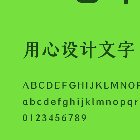
用心设计文字
ABCDEFGHIJKLMNO
abcdefghijklmnopqr
0123456789